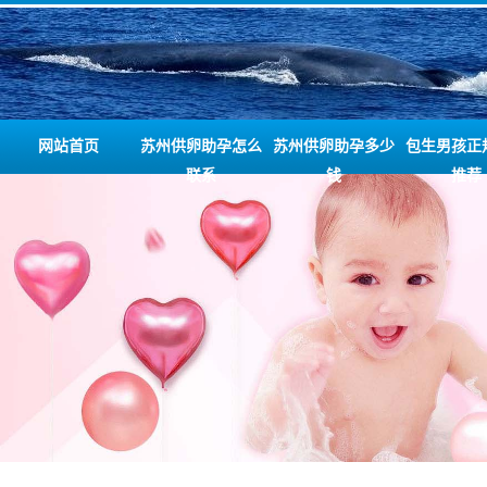
网站首页
苏州供卵助孕怎么
苏州供卵助孕多少
包生男孩正
联系
钱
推荐