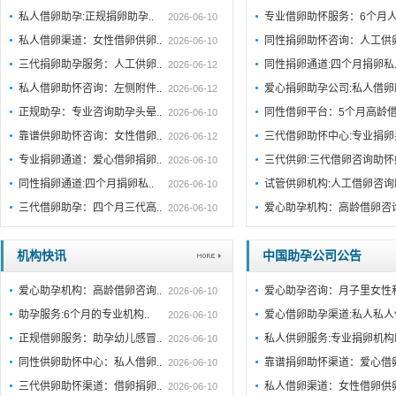
私人借卵助孕:正规捐卵助孕..
专业借卵助怀服务：6个月人
2026-06-10
私人借卵渠道：女性借卵供卵..
同性捐卵助怀咨询：人工供
2026-06-10
三代捐卵助孕服务：人工供卵..
同性捐卵通道:四个月捐卵
2026-06-12
私人借卵助怀咨询：左侧附件..
爱心捐卵助孕公司:私人借
2026-06-12
正规助孕：专业咨询助孕头晕..
同性借卵平台：5个月高龄
2026-06-10
靠谱供卵助怀咨询：女性借卵..
三代借卵助怀中心:专业捐
2026-06-12
专业捐卵通道：爱心借卵捐卵..
三代供卵:三代借卵咨询助怀
2026-06-10
同性捐卵通道:四个月捐卵私..
试管供卵机构:人工借卵咨
2026-06-10
三代借卵助孕：四个月三代高..
爱心助孕机构：高龄借卵咨
2026-06-10
机构快讯
中国助孕公司公告
爱心助孕机构：高龄借卵咨询..
爱心助孕咨询：月子里女性
2026-06-10
助孕服务:6个月的专业机构..
爱心借卵助孕渠道:私人私人
2026-06-10
正规借卵服务：助孕幼儿感冒..
私人供卵服务:专业捐卵机构
2026-06-10
同性供卵助怀中心：私人借卵..
靠谱捐卵助怀渠道：爱心借
2026-06-10
三代供卵助怀渠道：借卵捐卵..
私人借卵渠道：女性借卵供
2026-06-10