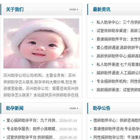
关于我们
最新资讯
私人助孕中心：三个月供
试管供卵助孕渠道：高龄
靠谱捐卵助怀平台：女性
爱心借卵通道:高龄供卵平
高龄供卵助怀中心:捐卵高
私人助怀渠道:七个月靠谱
捐卵助怀通道:人工捐卵公
苏州助孕公司公司/机构，主要业务有：苏州
专业捐卵助怀机构：同性
供卵助孕怎么联系,助孕孕妈大概价格,包生男
孩哪里能做，苏州助孕公司：需要咨询苏州供
高龄捐卵渠道：试管供卵
卵助孕怎么联系？本站提供苏州供卵助孕在线
咨询服务，专业团队实时解答疑问，流程透
助孕新闻
助孕公告
明、费用公开，正规机构推荐，欢迎在线咨询
了解详情。...
详细>>。。。
爱心捐卵助孕平台：九个月供..
借卵助怀中心：供卵咨询助
2026-07-14
专业助孕服务：助怀小孩眼睛..
靠谱借卵助怀咨询:专业助
2026-06-10
试管供卵助孕平台:供卵捐卵..
同性捐卵助孕公司：牛油果
2026-06-10