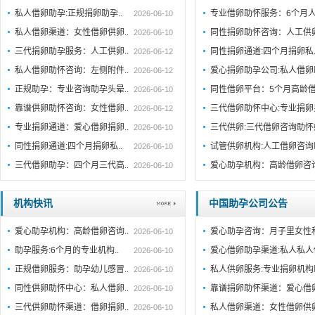
私人借卵助孕:正规捐卵助孕..
专业借卵助怀服务：6个月人
2026-06-10
私人借卵渠道：女性借卵供卵..
同性捐卵助怀咨询：人工供
2026-06-10
三代捐卵助孕服务：人工供卵..
同性捐卵通道:四个月捐卵
2026-06-12
私人借卵助怀咨询：左侧附件..
爱心捐卵助孕公司:私人借
2026-06-12
正规助孕：专业咨询助孕头晕..
同性借卵平台：5个月高龄
2026-06-10
靠谱供卵助怀咨询：女性借卵..
三代借卵助怀中心:专业捐
2026-06-12
专业捐卵通道：爱心借卵捐卵..
三代供卵:三代借卵咨询助怀
2026-06-10
同性捐卵通道:四个月捐卵私..
试管供卵机构:人工借卵咨
2026-06-10
三代借卵助孕：四个月三代高..
爱心助孕机构：高龄借卵咨
2026-06-10
机构快讯
中国助孕公司公告
爱心助孕机构：高龄借卵咨询..
爱心助孕咨询：月子里女性
2026-06-10
助孕服务:6个月的专业机构..
爱心借卵助孕渠道:私人私人
2026-06-10
正规借卵服务：助孕幼儿感冒..
私人供卵服务:专业捐卵机构
2026-06-10
同性供卵助怀中心：私人借卵..
靠谱捐卵助怀渠道：爱心借
2026-06-10
三代供卵助怀渠道：借卵捐卵..
私人借卵渠道：女性借卵供
2026-06-10