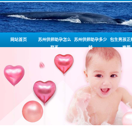
网站首页
苏州供卵助孕怎么
苏州供卵助孕多少
包生男孩正
联系
钱
推荐