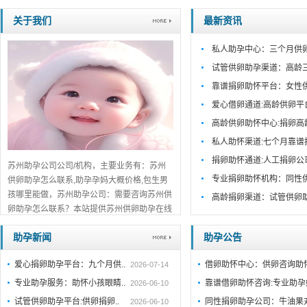
关于我们
最新资讯
私人助孕中心：三个月供
试管供卵助孕渠道：高龄
靠谱捐卵助怀平台：女性
爱心借卵通道:高龄供卵平
高龄供卵助怀中心:捐卵高
私人助怀渠道:七个月靠谱
捐卵助怀通道:人工捐卵公
苏州助孕公司公司/机构，主要业务有：苏州
专业捐卵助怀机构：同性
供卵助孕怎么联系,助孕孕妈大概价格,包生男
孩哪里能做，苏州助孕公司：需要咨询苏州供
高龄捐卵渠道：试管供卵
卵助孕怎么联系？本站提供苏州供卵助孕在线
咨询服务，专业团队实时解答疑问，流程透
助孕新闻
助孕公告
明、费用公开，正规机构推荐，欢迎在线咨询
了解详情。...
详细>>。。。
爱心捐卵助孕平台：九个月供..
借卵助怀中心：供卵咨询助
2026-07-14
专业助孕服务：助怀小孩眼睛..
靠谱借卵助怀咨询:专业助
2026-06-10
试管供卵助孕平台:供卵捐卵..
同性捐卵助孕公司：牛油果
2026-06-10