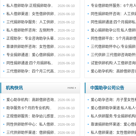
私人借卵助孕:正规捐卵助孕..
专业借卵助怀服务：6个月人
2026-06-10
私人借卵渠道：女性借卵供卵..
同性捐卵助怀咨询：人工供
2026-06-10
三代捐卵助孕服务：人工供卵..
同性捐卵通道:四个月捐卵
2026-06-12
私人借卵助怀咨询：左侧附件..
爱心捐卵助孕公司:私人借
2026-06-12
正规助孕：专业咨询助孕头晕..
同性借卵平台：5个月高龄
2026-06-10
靠谱供卵助怀咨询：女性借卵..
三代借卵助怀中心:专业捐
2026-06-12
专业捐卵通道：爱心借卵捐卵..
三代供卵:三代借卵咨询助怀
2026-06-10
同性捐卵通道:四个月捐卵私..
试管供卵机构:人工借卵咨
2026-06-10
三代借卵助孕：四个月三代高..
爱心助孕机构：高龄借卵咨
2026-06-10
机构快讯
中国助孕公司公告
爱心助孕机构：高龄借卵咨询..
爱心助孕咨询：月子里女性
2026-06-10
助孕服务:6个月的专业机构..
爱心借卵助孕渠道:私人私人
2026-06-10
正规借卵服务：助孕幼儿感冒..
私人供卵服务:专业捐卵机构
2026-06-10
同性供卵助怀中心：私人借卵..
靠谱捐卵助怀渠道：爱心借
2026-06-10
三代供卵助怀渠道：借卵捐卵..
私人借卵渠道：女性借卵供
2026-06-10