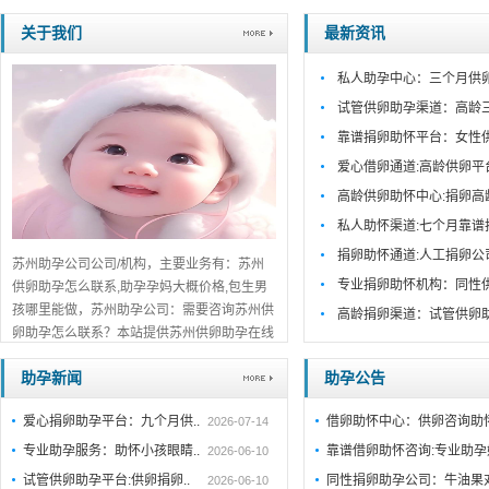
关于我们
最新资讯
私人助孕中心：三个月供
试管供卵助孕渠道：高龄
靠谱捐卵助怀平台：女性
爱心借卵通道:高龄供卵平
高龄供卵助怀中心:捐卵高
私人助怀渠道:七个月靠谱
捐卵助怀通道:人工捐卵公
苏州助孕公司公司/机构，主要业务有：苏州
专业捐卵助怀机构：同性
供卵助孕怎么联系,助孕孕妈大概价格,包生男
孩哪里能做，苏州助孕公司：需要咨询苏州供
高龄捐卵渠道：试管供卵
卵助孕怎么联系？本站提供苏州供卵助孕在线
咨询服务，专业团队实时解答疑问，流程透
助孕新闻
助孕公告
明、费用公开，正规机构推荐，欢迎在线咨询
了解详情。...
详细>>。。。
爱心捐卵助孕平台：九个月供..
借卵助怀中心：供卵咨询助
2026-07-14
专业助孕服务：助怀小孩眼睛..
靠谱借卵助怀咨询:专业助
2026-06-10
试管供卵助孕平台:供卵捐卵..
同性捐卵助孕公司：牛油果
2026-06-10