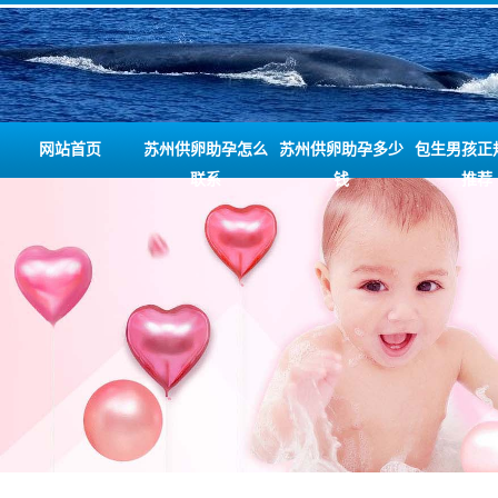
网站首页
苏州供卵助孕怎么
苏州供卵助孕多少
包生男孩正
联系
钱
推荐