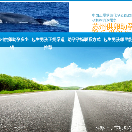
中国正规借卵代孕公司/
孕机构咨询服务
苏州供卵助
联系,供卵,助
道,爱心,助孕
州供卵助孕多少
包生男孩正规渠道
助孕孕妈联系方式
包生男孩哪里
钱
推荐