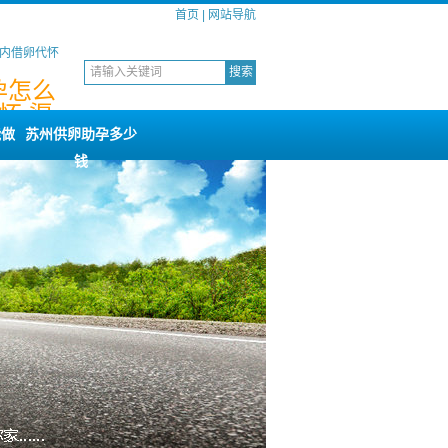
首页
|
网站导航
国内借卵代怀
孕怎么
怀,渠
能做
苏州供卵助孕多少
钱