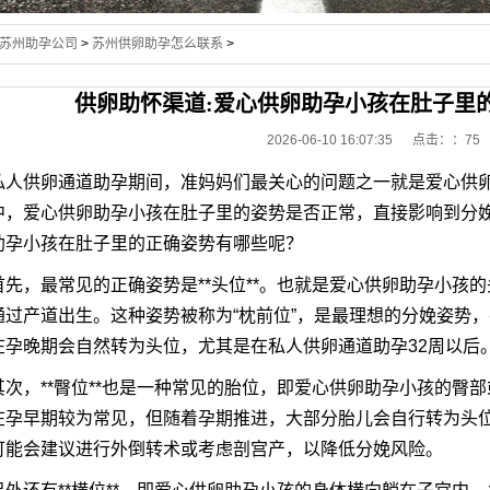
苏州助孕公司
>
苏州供卵助孕怎么联系
>
供卵助怀渠道:爱心供卵助孕小孩在肚子里
2026-06-10 16:07:35 点击：
：75
私人供卵通道助孕期间，准妈妈们最关心的问题之一就是爱心供
中，爱心供卵助孕小孩在肚子里的姿势是否正常，直接影响到分
助孕小孩在肚子里的正确姿势有哪些呢？
首先，最常见的正确姿势是**头位**。也就是爱心供卵助孕小孩
通过产道出生。这种姿势被称为“枕前位”，是最理想的分娩姿势
在孕晚期会自然转为头位，尤其是在私人供卵通道助孕32周以后
其次，**臀位**也是一种常见的胎位，即爱心供卵助孕小孩的臀
在孕早期较为常见，但随着孕期推进，大部分胎儿会自行转为头
可能会建议进行外倒转术或考虑剖宫产，以降低分娩风险。